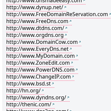
http://www.dnsmadeeasy.com
http://www.dynup.net/
http://www.FreeDomainReServation.com
http://www.FreeDns.com
http://www.dtdns.com/
http://www.orgdns.org
http://www.DomainCow.com
http://www.EveryDns.net
http://www.MyDomain.com
http://www.ZoneEdit.com
http://www.PowerDNS.com
http://www.ChangeIP.com
http://www.bsd.st
http://hn.org/
http://www.dyndns.org/
http://thenic.com/