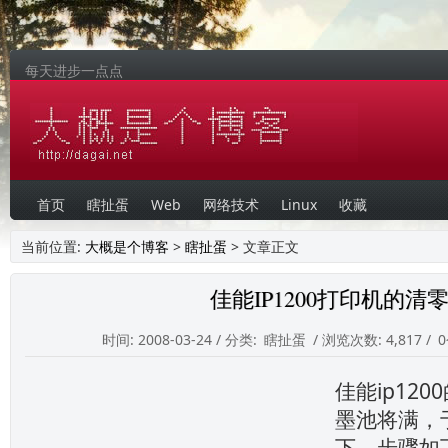
每天进步一点点
首页
瞎扯蛋
Web
网络技术
Linux
收藏
当前位置:
大概是个博客
>
瞎扯蛋
> 文章正文
佳能IP1200打印机的清
时间: 2008-03-24 / 分类:
瞎扯蛋
/ 浏览次数: 4,817 /
佳能ip12
墨池将满，
下，步骤如