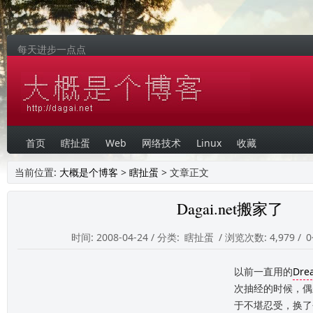
每天进步一点点
首页
瞎扯蛋
Web
网络技术
Linux
收藏
当前位置:
大概是个博客
>
瞎扯蛋
> 文章正文
Dagai.net搬家了
时间: 2008-04-24 / 分类:
瞎扯蛋
/ 浏览次数: 4,979 /
以前一直用的
Dre
次抽经的时候，偶
于不堪忍受，换了个