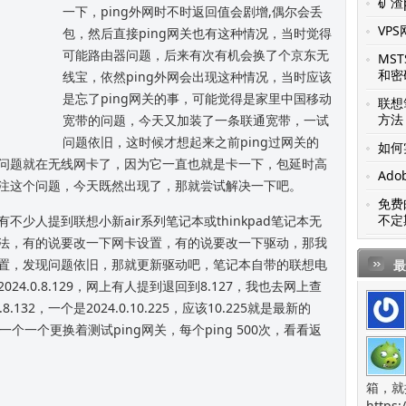
矿渣p
一下，ping外网时不时返回值会剧增,偶尔会丢
VP
包，然后直接ping网关也有这种情况，当时觉得
可能路由器问题，后来有次有机会换了个京东无
MS
和密
线宝，依然ping外网会出现这种情况，当时应该
是忘了ping网关的事，可能觉得是家里中国移动
联想笔
方法
宽带的问题，今天又加装了一条联通宽带，一试
问题依旧，这时候才想起来之前ping过网关的
如何
问题就在无线网卡了，因为它一直也就是卡一下，包延时高
Ado
注这个问题，今天既然出现了，那就尝试解决一下吧。
免费
不定
少人提到联想小新air系列笔记本或thinkpad笔记本无
法，有的说要改一下网卡设置，有的说要改一下驱动，那我
置，发现问题依旧，那就更新驱动吧，笔记本自带的联想电
最
4.0.8.129，网上有人提到退回到8.127，我也去网上查
132，一个是2024.0.10.225，应该10.225就是最新的
一个一个更换着测试ping网关，每个ping 500次，看看返
箱，就
https: