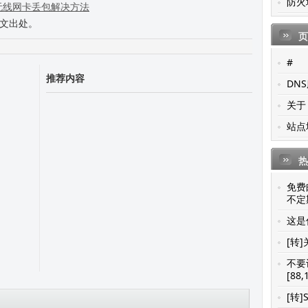
防火
2ce无线网卡丢包解决方法
本文出处。
页
#
推荐内容
DN
关于
站点
热
免费
不定期
这是你
[转]
不要
[88,
[转]