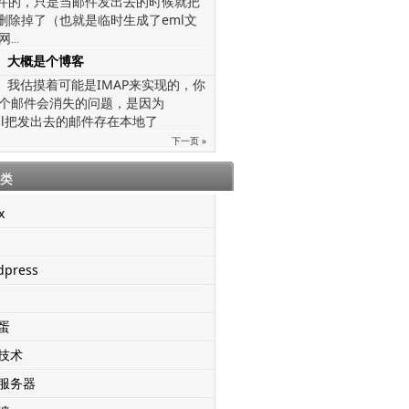
文件的，只是当邮件发出去的时候就把
给删除掉了（也就是临时生成了eml文
网
...
大概是个博客
我估摸着可能是IMAP来实现的，你
个邮件会消失的问题，是因为
mail把发出去的邮件存在本地了
下一页 »
类
x
dpress
蛋
技术
服务器