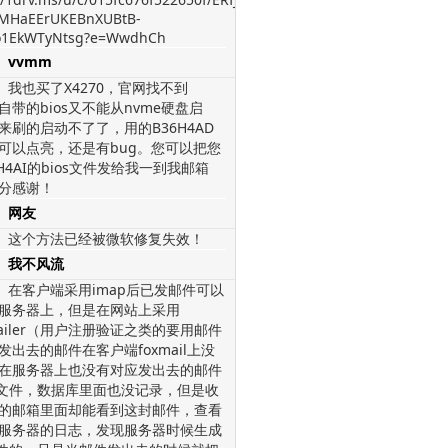
MHaEErUKEBnXUBtB-
1EkWTyNtsg?e=WwdhCh
vvmm
我也买了X4270，官网找不到
，自带的bios又不能从nvme硬盘启
来刷的启动不了了，用的B36H4AD
os可以点亮，还是有bug。您可以把您
H4AI的bios文件发给我一到我邮箱
分感谢！
网友
这个方法已经被微软修复失效！
我不风流
在客户端采用imap后已发邮件可以
服务器上，但是在网站上采用
mailer（用户注册验证之类的要用邮件
发出去的邮件在客户端foxmail上没
在服务器上也没有对应发出去的邮件
l文件，数据库里面也没记录，但是收
的邮箱里面却能看到这封邮件，查看
服务器的日志，发现服务器时候生成