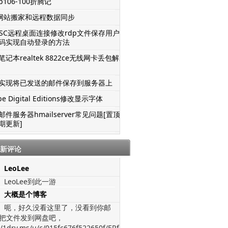
106-100折腾记
S网站搬家和远程数据同步
TSC远程桌面连接修改rdp文件保存用户名
码实现自动登录的方法
记本realtek 8822ce无线网卡丢包解决
实现将已发送的邮件保存到服务器上
be Digital Editions修改显示字体
邮件服务器hmailserver常见问题[置顶-
期更新]
新评论
LeoLee
LeoLee到此一游
大概是个博客
呃，好久没看这里了，没看到你邮
把文件发到网盘吧，
//1drv.ms/u/c/015fc676f522650f/ERfJWGVz-