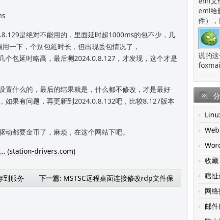
eml
eml
ms
件），
.8.129是绝对不能用的，里面延时超1000ms的包不少，几
可以勉强用一下，个别包延时长，但出现丢包情况了，
说的这
有几个包延时略高，最后测2024.0.8.127，才发现，这个才是
fox
设置什么的，最后的结果就是，什么都不修改，才是最好
分
有问题，再更新到2024.0.8.132吧，比较8.127版本
Linu
Web
驱动都要金币了，麻烦，在这个网站下吧。
Wor
(station-drivers.com)
收藏
瞎扯
存到服务
下一篇:
MSTSC远程桌面连接修改rdp文件保
网络
存用户名和密码实现自动登录的方法
邮件