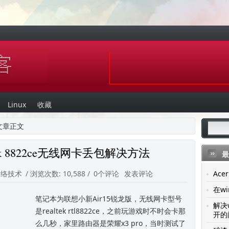
Linux
收藏
文章正文
ek 8822ce无线网卡丢包解决方法
最
网络技术
/ 浏览次数: 10,588 /
0个评论
发表评论
Ac
在wi
笔记本为联想小新Air15锐龙版，无线网卡型号
解决
是realtek rtl8822ce，之前玩游戏时不时会卡那
开的
么几秒，家里路由器是荣耀x3 pro，当时测试了