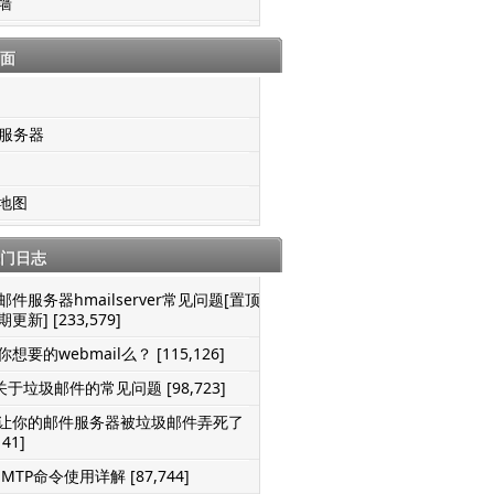
墙
面
S服务器
地图
门日志
邮件服务器hmailserver常见问题[置顶-
更新] [233,579]
想要的webmail么？ [115,126]
关于垃圾邮件的常见问题 [98,723]
让你的邮件服务器被垃圾邮件弄死了
141]
SMTP命令使用详解 [87,744]