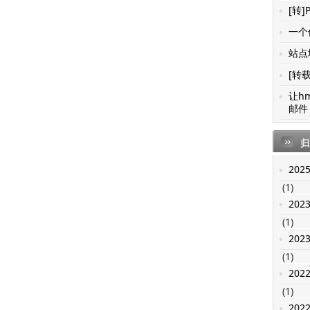
[转]
一个值
站点地
[转载
让h
邮件 
归
202
(1)
202
(1)
202
(1)
202
(1)
202