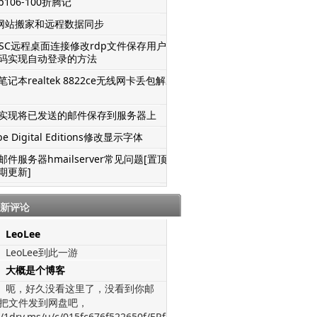
106-100折腾记
S网站搬家和远程数据同步
TSC远程桌面连接修改rdp文件保存用户名
码实现自动登录的方法
记本realtek 8822ce无线网卡丢包解决
实现将已发送的邮件保存到服务器上
be Digital Editions修改显示字体
邮件服务器hmailserver常见问题[置顶-
期更新]
新评论
LeoLee
LeoLee到此一游
大概是个博客
呃，好久没看这里了，没看到你邮
把文件发到网盘吧，
//1drv.ms/u/c/015fc676f522650f/ERfJWGVz-