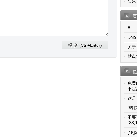
防火
页
#
DN
关于
站点
热
免费
不定期
这是你
[转]
不要
[88,
[转]