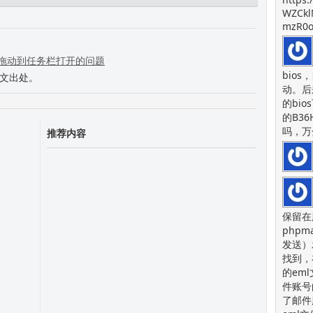
WZCkl
AX200驱动
mzR0o
文件拖动到任务栏打开的问题
bios
本文出处。
动。后
的bi
的B36
吗，万
推荐内容
保留在
php
发送）
找到，
的em
件账号
了邮件