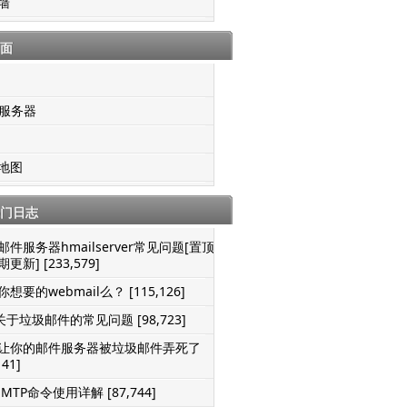
墙
面
S服务器
地图
门日志
邮件服务器hmailserver常见问题[置顶-
更新] [233,579]
想要的webmail么？ [115,126]
关于垃圾邮件的常见问题 [98,723]
让你的邮件服务器被垃圾邮件弄死了
141]
SMTP命令使用详解 [87,744]