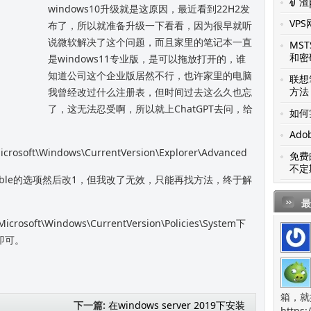
矿渣p
windows10升级就是这原因，最近看到22H2发
VP
布了，所以就准备升级一下看看，因为很早就听
说微软解决了这个问题，而且家里的笔记本一直
MS
和密
是windows11专业版，是可以拖放打开的，谁
知道公司这个企业版居然不行，也许家里的电脑
联想笔
方法
我曾经改过什么注册表，但时间过去这么久也忘
了，这无法忍受啊，所以就上ChatGPT去问，给
如何
Ado
rosoft\Windows\CurrentVersion\Explorer\Advanced
免费
不定
aggable的选项然后改1，但我改了无效，只能再找方法，终于解
最
rosoft\Windows\CurrentVersion\Policies\System下
脑即可。
箱，就
下一篇:
在windows server 2019下安装
https: