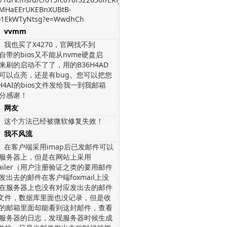
MHaEErUKEBnXUBtB-
1EkWTyNtsg?e=WwdhCh
vvmm
我也买了X4270，官网找不到
，自带的bios又不能从nvme硬盘启
来刷的启动不了了，用的B36H4AD
os可以点亮，还是有bug。您可以把您
H4AI的bios文件发给我一到我邮箱
分感谢！
网友
这个方法已经被微软修复失效！
我不风流
在客户端采用imap后已发邮件可以
服务器上，但是在网站上采用
mailer（用户注册验证之类的要用邮件
发出去的邮件在客户端foxmail上没
在服务器上也没有对应发出去的邮件
l文件，数据库里面也没记录，但是收
的邮箱里面却能看到这封邮件，查看
服务器的日志，发现服务器时候生成