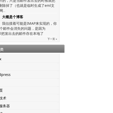
文件的，只是当邮件发出去的时候就把
给删除掉了（也就是临时生成了eml文
网
...
大概是个博客
我估摸着可能是IMAP来实现的，你
个邮件会消失的问题，是因为
mail把发出去的邮件存在本地了
下一页 »
类
x
dpress
蛋
技术
服务器