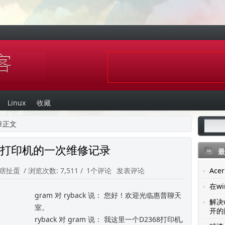
Linux
收藏
章正文
368打印机的一次维修记录
最
瞎扯蛋
/ 浏览次数: 7,511 /
1个评论
发表评论
Ac
在wi
gram 对 ryback 说： 您好！欢迎光临惠普聊天
解决
室。
开的
ryback 对 gram 说： 我这里一个D2368打印机,