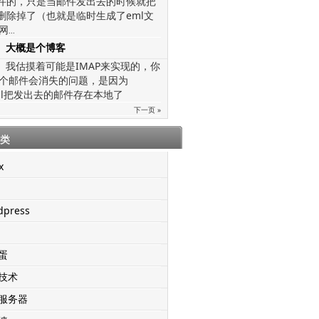
文件的，只是当邮件发出去的时候就把
给删除掉了（也就是临时生成了eml文
网
...
大概是个博客
我估摸着可能是IMAP来实现的，你
个邮件会消失的问题，是因为
mail把发出去的邮件存在本地了
下一页 »
类
x
dpress
蛋
技术
服务器