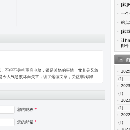
[转]
一个值
站点地
[转载
让h
邮件 
归
题，不得不关机重启电脑，很是苦恼的事情，尤其是又急
202
更是令人气急败坏而失常，读了这编文章，受益非浅啊!
(1)
202
(1)
202
(1)
您的昵称
*
202
您的邮箱
*
(1)
202