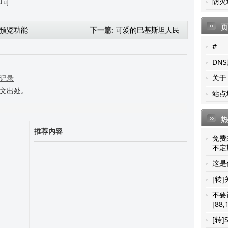
防火
即可
页
件预览功能
下一篇:
可爱的巴基斯坦人民
#
DN
关于
修记录
本文出处。
站点
热
推荐内容
免费
不定期
这是你
[转]
不要
[88,
[转]