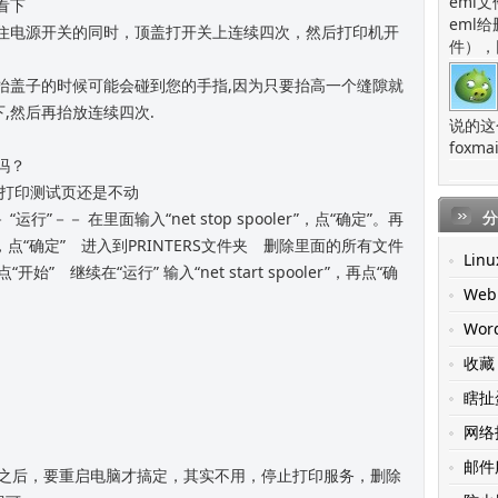
eml
页看下
eml
放好，按住电源开关的同时，顶盖打开关上连续四次，然后打印机开
件），
意的是，抬盖子的时候可能会碰到您的手指,因为只要抬高一个缝隙就
,然后再抬放连续四次.
说的这
fox
是吗？
的那个打印测试页还是不动
分
－ “运行”－－ 在里面输入“net stop spooler”，点“确定”。再
l”，点“确定” 进入到PRINTERS文件夹 删除里面的所有文件
Linu
始” 继续在“运行” 输入“net start spooler”，再点“确
Web
Wor
收藏
瞎扯
网络
邮件
之后，要重启电脑才搞定，其实不用，停止打印服务，删除