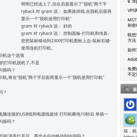
矿渣p
明明已经连上了,但在后面显示了”脱机”两个字
VP
ryback 对 gram 说： 如果拔掉线,在脱机后面再
显示一个”脱机使用打印机”
MS
和密
gram 对 ryback 说： 好的
gram 对 ryback 说： 控制面板-打印机和传真-
联想笔
方法
您把鼠标移动到2300打印机图标上边-鼠标右键-
使用连机打印机。
如何
机打印机这个选项
Ado
思是我的打印机脱机了,不是
免费
在闪烁吗？
不定
脱机打印机,将在”脱机”两个字后面再显示一个”脱机使用打印机”
最
灭吗？
印机和电脑连接的USB线和电源线拔掉 打印机断电10秒后 单插一
还闪烁吗？
箱，就
续闪烁 打印机顶盖打开后，墨盒会自动移动到中间吗？
https: