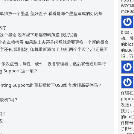
WZCkl
mzR0o
测试下 单独放一个墨盒 盖好盖子 看看是哪个墨盒造成的灯闪烁
不闪了
bios
似他们装这个墨盒,没有揭下那层塑料薄膜,我试试看
动。后
面的金属小点点擦擦看 如果装上去还是闪烁就需要更换一个新的墨盒
的bi
脱机两个字还有,我删掉打印机重新添加了,脱机两个字没了,但还是不
的B36
吗，万
我的电脑”，依次点击，属性－硬件－设备管理器，然后双击通用串行
g Support”这一项？
Printing Support后 重新插拔下USB线 能发现新硬件吗？
保留在
php
示”脱机”吗？
发送）
找到，
0吗？
的em
应
件账号
了邮件