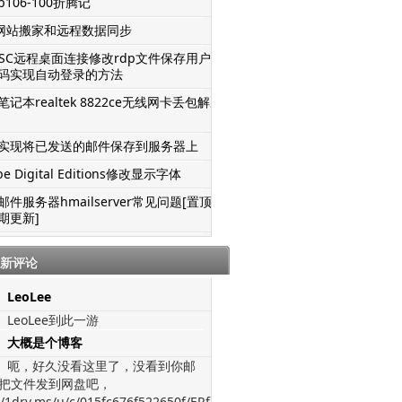
106-100折腾记
S网站搬家和远程数据同步
TSC远程桌面连接修改rdp文件保存用户名
码实现自动登录的方法
记本realtek 8822ce无线网卡丢包解决
实现将已发送的邮件保存到服务器上
be Digital Editions修改显示字体
邮件服务器hmailserver常见问题[置顶-
期更新]
新评论
LeoLee
LeoLee到此一游
大概是个博客
呃，好久没看这里了，没看到你邮
把文件发到网盘吧，
//1drv.ms/u/c/015fc676f522650f/ERfJWGVz-