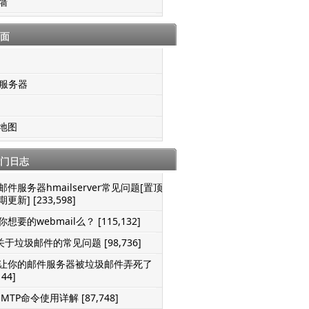
墙
面
S服务器
地图
门日志
邮件服务器hmailserver常见问题[置顶-
更新] [233,598]
想要的webmail么？ [115,132]
关于垃圾邮件的常见问题 [98,736]
让你的邮件服务器被垃圾邮件弄死了
144]
SMTP命令使用详解 [87,748]