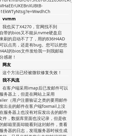
MHaEErUKEBnXUBtB-
1EkWTyNtsg?e=WwdhCh
vvmm
我也买了X4270，官网找不到
，自带的bios又不能从nvme硬盘启
来刷的启动不了了，用的B36H4AD
os可以点亮，还是有bug。您可以把您
H4AI的bios文件发给我一到我邮箱
分感谢！
网友
这个方法已经被微软修复失效！
我不风流
在客户端采用imap后已发邮件可以
服务器上，但是在网站上采用
mailer（用户注册验证之类的要用邮件
发出去的邮件在客户端foxmail上没
在服务器上也没有对应发出去的邮件
l文件，数据库里面也没记录，但是收
的邮箱里面却能看到这封邮件，查看
服务器的日志，发现服务器时候生成