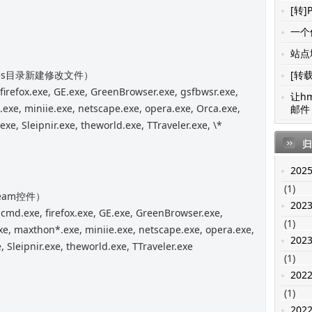
[转]
一个值
站点地
iles目录新建修改文件）
[转载
irefox.exe, GE.exe, GreenBrowser.exe, gsfbwsr.exe,
让h
exe, miniie.exe, netscape.exe, opera.exe, Orca.exe,
邮件 
xe, Sleipnir.exe, theworld.exe, TTraveler.exe, \*
归
202
(1)
ream控件）
202
 cmd.exe, firefox.exe, GE.exe, GreenBrowser.exe,
(1)
xe, maxthon*.exe, miniie.exe, netscape.exe, opera.exe,
202
 Sleipnir.exe, theworld.exe, TTraveler.exe
(1)
202
(1)
202