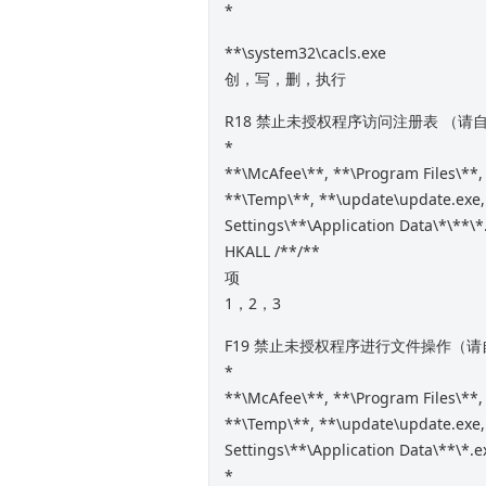
*
**\system32\cacls.exe
创，写，删，执行
R18 禁止未授权程序访问注册表 （
*
**\McAfee\**, **\Program Files\**,
**\Temp\**, **\update\update.ex
Settings\**\Application Data\*\**\*
HKALL /**/**
项
1，2，3
F19 禁止未授权程序进行文件操作（
*
**\McAfee\**, **\Program Files\**,
**\Temp\**, **\update\update.ex
Settings\**\Application Data\**\*.
*