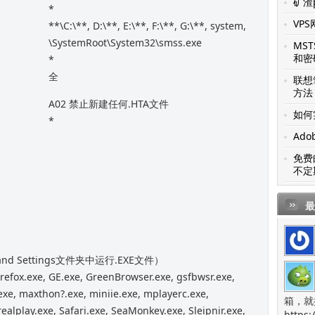
矿渣p
*
VP
**\C:\**, D:\**, E:\**, F:\**, G:\**, system,
\SystemRoot\System32\smss.exe
MS
和密
*
全
联想笔
方法
A02 禁止新建任何.HTA文件
如何
*
Ado
免费
不定
最
nd Settings文件夹中运行.EXE文件）
refox.exe, GE.exe, GreenBrowser.exe, gsfbwsr.exe,
exe, maxthon?.exe, miniie.exe, mplayerc.exe,
箱，就
ealplay.exe, Safari.exe, SeaMonkey.exe, Sleipnir.exe,
https: