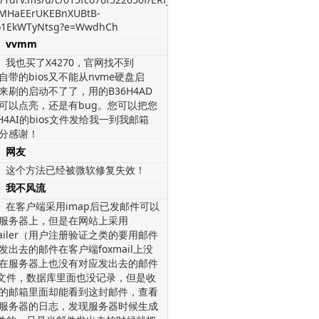
MHaEErUKEBnXUBtB-
1EkWTyNtsg?e=WwdhCh
vvmm
我也买了X4270，官网找不到
，自带的bios又不能从nvme硬盘启
来刷的启动不了了，用的B36H4AD
os可以点亮，还是有bug。您可以把您
H4AI的bios文件发给我一到我邮箱
分感谢！
网友
这个方法已经被微软修复失效！
我不风流
在客户端采用imap后已发邮件可以
服务器上，但是在网站上采用
mailer（用户注册验证之类的要用邮件
发出去的邮件在客户端foxmail上没
在服务器上也没有对应发出去的邮件
l文件，数据库里面也没记录，但是收
的邮箱里面却能看到这封邮件，查看
服务器的日志，发现服务器时候生成