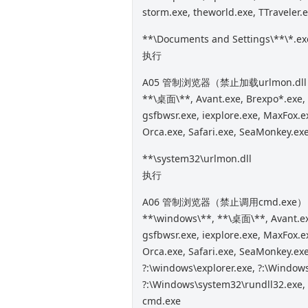
storm.exe, theworld.exe, TTraveler.
**\Documents and Settings\**\*.ex
执行
A05 管制浏览器（禁止加载urlmon.dl
**\桌面\**, Avant.exe, Brexpo*.exe, 
gsfbwsr.exe, iexplore.exe, MaxFox.e
Orca.exe, Safari.exe, SeaMonkey.exe,
**\system32\urlmon.dll
执行
A06 管制浏览器（禁止调用cmd.exe）
**\windows\**, **\桌面\**, Avant.exe
gsfbwsr.exe, iexplore.exe, MaxFox.e
Orca.exe, Safari.exe, SeaMonkey.exe,
?:\windows\explorer.exe, ?:\Window
?:\Windows\system32\rundll32.exe,
cmd.exe