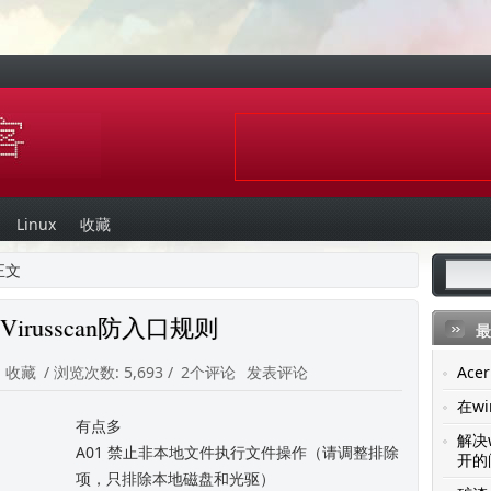
Linux
收藏
正文
e Virusscan防入口规则
最
:
收藏
/ 浏览次数: 5,693 /
2个评论
发表评论
Ac
在wi
有点多
解决
A01 禁止非本地文件执行文件操作（请调整排除
开的
项，只排除本地磁盘和光驱）