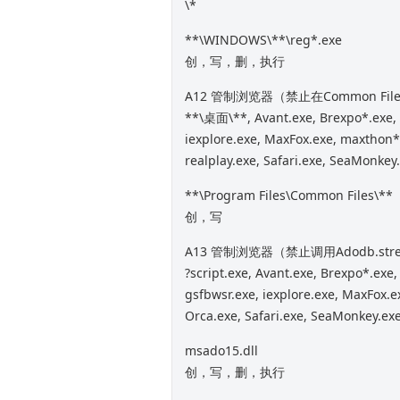
\*
**\WINDOWS\**\reg*.exe
创，写，删，执行
A12 管制浏览器（禁止在Common F
**\桌面\**, Avant.exe, Brexpo*.exe, f
iexplore.exe, MaxFox.exe, maxthon*.
realplay.exe, Safari.exe, SeaMonkey.e
**\Program Files\Common Files\**
创，写
A13 管制浏览器（禁止调用Adodb.st
?script.exe, Avant.exe, Brexpo*.exe,
gsfbwsr.exe, iexplore.exe, MaxFox.e
Orca.exe, Safari.exe, SeaMonkey.exe,
msado15.dll
创，写，删，执行