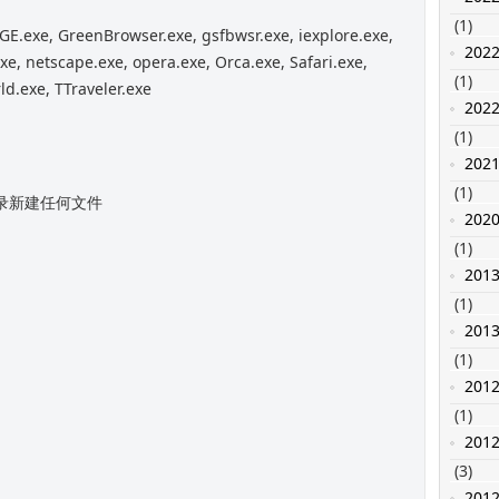
(1)
 GE.exe, GreenBrowser.exe, gsfbwsr.exe, iexplore.exe,
202
e, netscape.exe, opera.exe, Orca.exe, Safari.exe,
(1)
ld.exe, TTraveler.exe
202
(1)
202
(1)
es目录新建任何文件
202
(1)
201
(1)
201
(1)
201
(1)
201
(3)
201