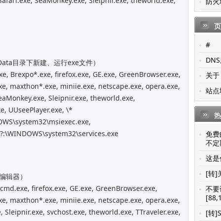
Safari.exe, SeaMonkey.exe, Sleipnir.exe, theworld.exe,
防火
页
#
DN
n Data目录下新建、运行exe文件）
, Brexpo*.exe, firefox.exe, GE.exe, GreenBrowser.exe,
关于
xe, maxthon*.exe, miniie.exe, netscape.exe, opera.exe,
站点
SeaMonkey.exe, Sleipnir.exe, theworld.exe,
e, UUseePlayer.exe, \*
热
OWS\system32\msiexec.exe,
 ?:\WINDOWS\system32\services.exe
免费
不定期
这是你
[转]
表编辑器）
cmd.exe, firefox.exe, GE.exe, GreenBrowser.exe,
不要
[88,
xe, maxthon*.exe, miniie.exe, netscape.exe, opera.exe,
 Sleipnir.exe, svchost.exe, theworld.exe, TTraveler.exe,
[转]