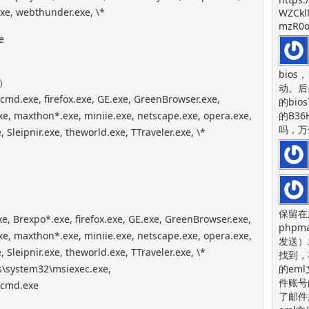
exe, webthunder.exe, \*
WZCkl
mzR0o
e
bios
l）
动。后
cmd.exe, firefox.exe, GE.exe, GreenBrowser.exe,
的bi
xe, maxthon*.exe, miniie.exe, netscape.exe, opera.exe,
的B36
吗，万
 Sleipnir.exe, theworld.exe, TTraveler.exe, \*
保留在
, Brexpo*.exe, firefox.exe, GE.exe, GreenBrowser.exe,
php
xe, maxthon*.exe, miniie.exe, netscape.exe, opera.exe,
发送）
 Sleipnir.exe, theworld.exe, TTraveler.exe, \*
找到，
s\system32\msiexec.exe,
的em
件账号
 cmd.exe
了邮件