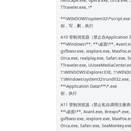
netscape.exe, opera.exe, Orca.exe, 
TTraveler.exe, \*
**\WINDOWS\system32\*script.exe
创，写，删，执行
A10 管制浏览器（禁止在Applicatio
**\Windows\**, **\桌面\**, Avant.exe
gsfbwsr.exe, iexplore.exe, MaxFox.e
Orca.exe, realplay.exe, Safari.exe, 
TTraveler.exe, UUseeMediaCenter.ex
?:\WINDOWS\Explorer.EXE, ?:\WIND
?:\Windows\system32\rundll32.exe,
**\Application Data\**\*.exe
创，执行
A11 管制浏览器（禁止私自调用注册
**\桌面\**, Avant.exe, Brexpo*.exe, 
gsfbwsr.exe, iexplore.exe, MaxFox.e
Orca.exe, Safari.exe, SeaMonkey.exe,