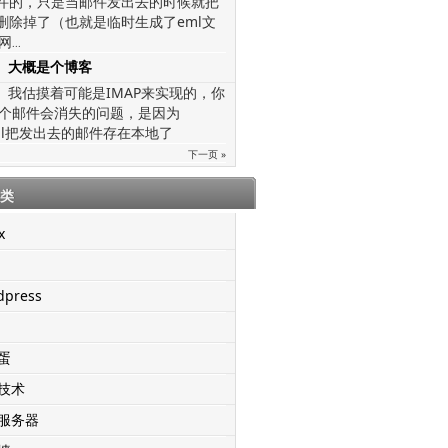
文件的，只是当邮件发出去的时候就把
给删除掉了（也就是临时生成了eml文
网
...
大概是个博客
我估摸着可能是IMAP来实现的，你
个邮件会消失的问题，是因为
mail把发出去的邮件存在本地了
下一页 »
类
x
dpress
蛋
技术
服务器