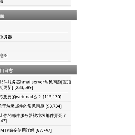
墙
面
S服务器
地图
门日志
邮件服务器hmailserver常见问题[置顶-
更新] [233,589]
想要的webmail么？ [115,130]
关于垃圾邮件的常见问题 [98,734]
让你的邮件服务器被垃圾邮件弄死了
143]
SMTP命令使用详解 [87,747]