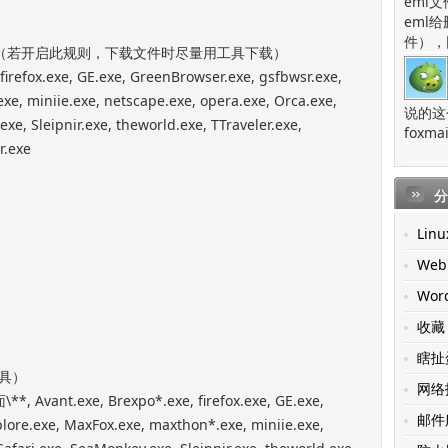
eml
eml
件），
件）（若开启此规则，下载文件时尽量用工具下载）
irefox.exe, GE.exe, GreenBrowser.exe, gsfbwsr.exe,
xe, miniie.exe, netscape.exe, opera.exe, Orca.exe,
说的这
exe, Sleipnir.exe, theworld.exe, TTraveler.exe,
fox
r.exe
分
Linu
Web
Wor
收藏
瞎扯
工具）
网络
*, Avant.exe, Brexpo*.exe, firefox.exe, GE.exe,
邮件
plore.exe, MaxFox.exe, maxthon*.exe, miniie.exe,