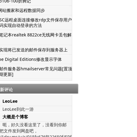
106-100折腾记
S网站搬家和远程数据同步
TSC远程桌面连接修改rdp文件保存用户名
码实现自动登录的方法
记本realtek 8822ce无线网卡丢包解决
实现将已发送的邮件保存到服务器上
be Digital Editions修改显示字体
邮件服务器hmailserver常见问题[置顶-
期更新]
新评论
LeoLee
LeoLee到此一游
大概是个博客
呃，好久没看这里了，没看到你邮
把文件发到网盘吧，
//1drv.ms/u/c/015fc676f522650f/ERfJWGVz-