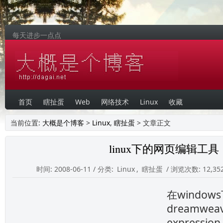
每天进步一点点
首页
瞎扯蛋
Web
网络技术
Linux
收藏
当前位置:
大概是个博客
>
Linux
,
瞎扯蛋
> 文章正文
linux下的网页编辑工具
时间: 2008-06-11 / 分类:
Linux
,
瞎扯蛋
/ 浏览次数: 12,352
在windo
dreamwea
expressi