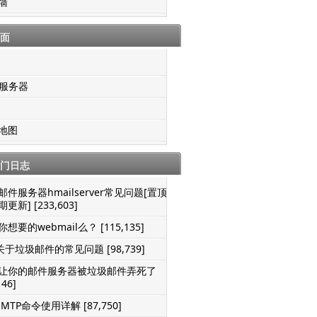
墙
面
S服务器
地图
门日志
邮件服务器hmailserver常见问题[置顶-
更新] [233,603]
想要的webmail么？ [115,135]
关于垃圾邮件的常见问题 [98,739]
让你的邮件服务器被垃圾邮件弄死了
146]
SMTP命令使用详解 [87,750]