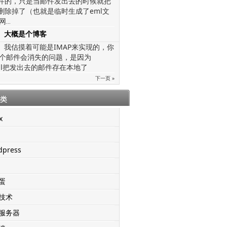
文件的，只是当邮件发出去的时候就把
给删除掉了（也就是临时生成了eml文
网
...
大概是个博客
我估摸着可能是IMAP来实现的，你
个邮件会消失的问题，是因为
mail把发出去的邮件存在本地了
下一页 »
类
x
dpress
蛋
技术
服务器