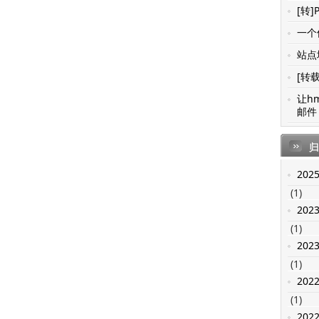
[转]
一个值
站点地
[转载
让h
邮件 
归
202
(1)
202
(1)
202
(1)
202
(1)
202