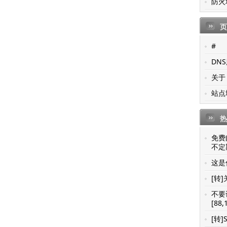
防火
页
#
DN
关于
站点
热
免费
不定期
这是你
[转]
不要
[88,
[转]