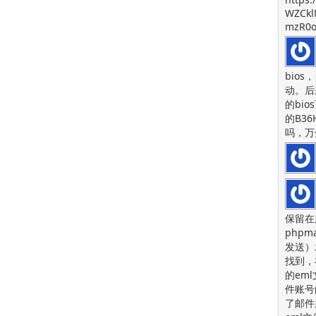
WZCkl
mzR0o
bios
动。后
的bi
的B36
吗，万
保留在
php
发送）
找到，
的em
件账号
了邮件