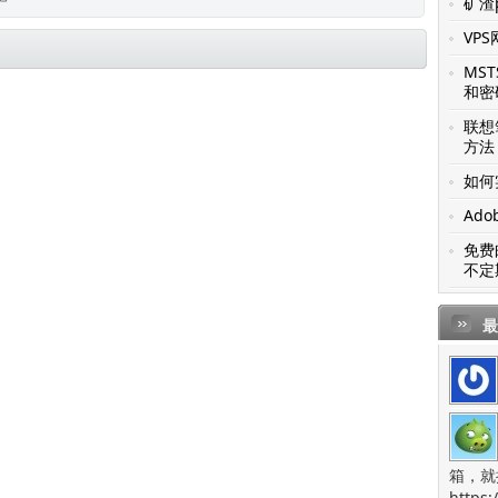
矿渣p
VP
MS
和密
联想笔
方法
如何
Ado
免费
不定
最
箱，就
https: