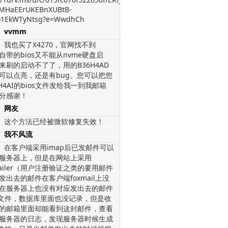
MHaEErUKEBnXUBtB-
1EkWTyNtsg?e=WwdhCh
vvmm
我也买了X4270，官网找不到
，自带的bios又不能从nvme硬盘启
来刷的启动不了了，用的B36H4AD
os可以点亮，还是有bug。您可以把您
H4AI的bios文件发给我一到我邮箱
分感谢！
网友
这个方法已经被微软修复失效！
我不风流
在客户端采用imap后已发邮件可以
服务器上，但是在网站上采用
mailer（用户注册验证之类的要用邮件
发出去的邮件在客户端foxmail上没
在服务器上也没有对应发出去的邮件
l文件，数据库里面也没记录，但是收
的邮箱里面却能看到这封邮件，查看
服务器的日志，发现服务器时候生成