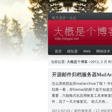
每天进步一点点
首页
瞎扯蛋
Web
网络技术
当前位置:
大概是个博客
>2012, 2 
开源邮件归档服务器MailArc
怎么突然想起弄mailarchiva了
结果一看，存foxmail的那个盘不
重要，只能格式化后用恢复工具来恢复
件，花了一天才修复完。 前几天有...
2012-02-03 /
邮件服务器
/ 27,490浏