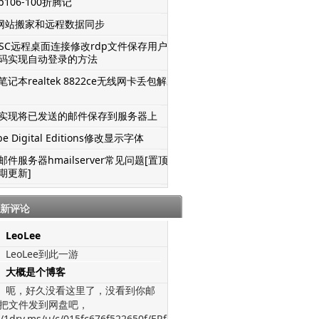
106-100折腾记
S网站搬家和远程数据同步
TSC远程桌面连接修改rdp文件保存用户名
码实现自动登录的方法
记本realtek 8822ce无线网卡丢包解决
实现将已发送的邮件保存到服务器上
be Digital Editions修改显示字体
邮件服务器hmailserver常见问题[置顶-
期更新]
新评论
LeoLee
LeoLee到此一游
大概是个博客
呃，好久没看这里了，没看到你邮
把文件发到网盘吧，
//1drv.ms/u/c/015fc676f522650f/ERfJWGVz-