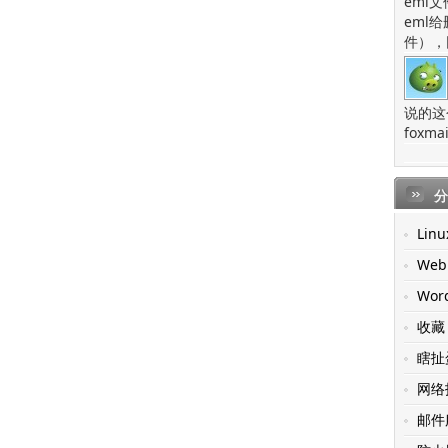
eml
eml
件），
说的这
fox
分
Linu
Web
Wor
收藏
瞎扯
网络
邮件