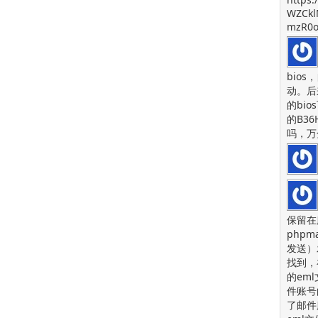
WZCkl
mzR0o
bios
动。后
的bi
的B36
吗，万
保留在
php
发送）
找到，
的em
件账号
了邮件