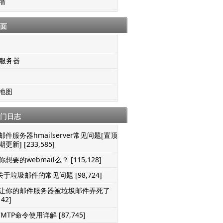
墙
面
S服务器
地图
门日志
邮件服务器hmailserver常见问题[置顶-
更新] [233,585]
想要的webmail么？ [115,128]
关于垃圾邮件的常见问题 [98,724]
让你的邮件服务器被垃圾邮件弄死了
142]
SMTP命令使用详解 [87,745]