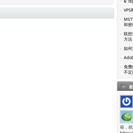
矿渣p
VP
MS
和密
联想笔
方法
如何
Ado
免费
不定
最
箱，就
https: