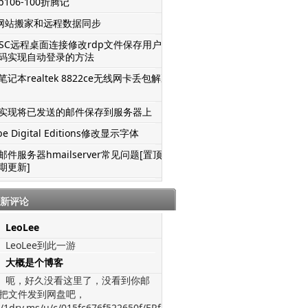
106-100折腾记
S网站搬家和远程数据同步
TSC远程桌面连接修改rdp文件保存用户名
码实现自动登录的方法
记本realtek 8822ce无线网卡丢包解决
实现将已发送的邮件保存到服务器上
be Digital Editions修改显示字体
邮件服务器hmailserver常见问题[置顶-
期更新]
新评论
LeoLee
LeoLee到此一游
大概是个博客
呃，好久没看这里了，没看到你邮
把文件发到网盘吧，
//1drv.ms/u/c/015fc676f522650f/ERfJWGVz-