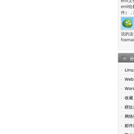
eml
eml
件），
说的这
fox
分
Linu
Web
Wor
收藏
瞎扯
网络
邮件