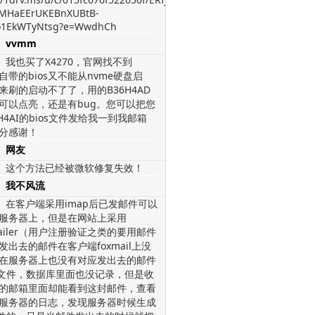
MHaEErUKEBnXUBtB-
1EkWTyNtsg?e=WwdhCh
vvmm
我也买了X4270，官网找不到
，自带的bios又不能从nvme硬盘启
来刷的启动不了了，用的B36H4AD
os可以点亮，还是有bug。您可以把您
H4AI的bios文件发给我一到我邮箱
分感谢！
网友
这个方法已经被微软修复失效！
我不风流
在客户端采用imap后已发邮件可以
服务器上，但是在网站上采用
mailer（用户注册验证之类的要用邮件
发出去的邮件在客户端foxmail上没
在服务器上也没有对应发出去的邮件
l文件，数据库里面也没记录，但是收
的邮箱里面却能看到这封邮件，查看
服务器的日志，发现服务器时候生成