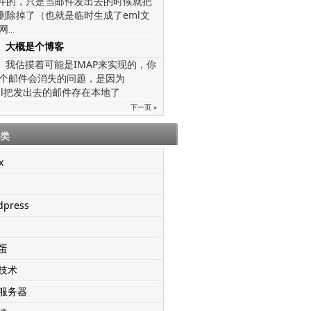
文件的，只是当邮件发出去的时候就把
给删除掉了（也就是临时生成了eml文
网
...
大概是个博客
我估摸着可能是IMAP来实现的，你
个邮件会消失的问题，是因为
mail把发出去的邮件存在本地了
下一页 »
类
x
dpress
蛋
技术
服务器