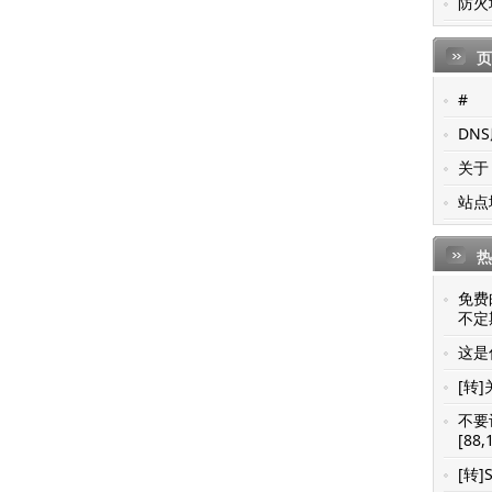
防火
页
#
DN
关于
站点
热
免费
不定期
这是你
[转]
不要
[88,
[转]