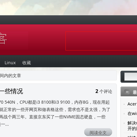
Linux
收藏
月 时间内的文章
的一些情况
2
个评论
最
540N，CPU都是i3 8100和i3 9100，内存8G，现在用起
Ac
就正常的一些开网页和做表格这些，需求也不是太强，为了
在wi
再战个两三年。直接京东买了一些NVME固态硬盘，一些
解决
...
开的
阅读全文