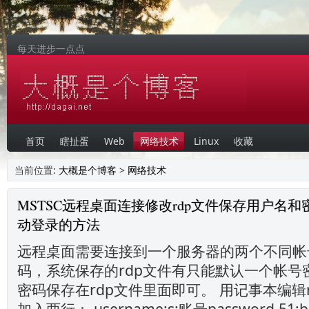
每天进步一点点
首页
瞎扯蛋
Web
网络技术
Linux
收藏
当前位置:
大概是个博客
>
网络技术
MSTSC远程桌面连接修改rdp文件保存用户名
动登录的方法
远程桌面需要连接到一个服务器的两个不同帐
码，系统保存的rdp文件有只能默认一个帐号
密码保存在rdp文件里面即可。 用记事本编辑
加入两行： username:s:账号password 5