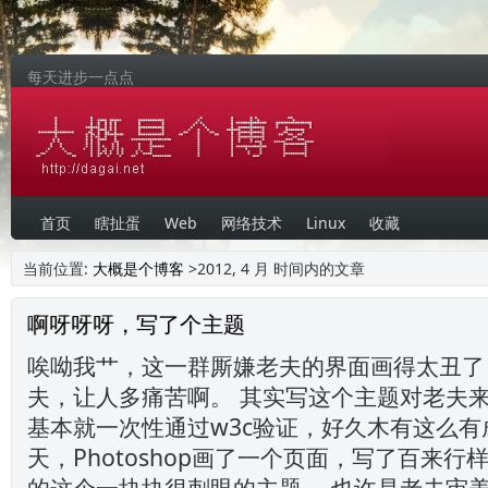
每天进步一点点
首页
瞎扯蛋
Web
网络技术
Linux
收藏
当前位置:
大概是个博客
>2012, 4 月 时间内的文章
啊呀呀呀，写了个主题
唉呦我艹，这一群厮嫌老夫的界面画得太丑了
夫，让人多痛苦啊。 其实写这个主题对老夫来
基本就一次性通过w3c验证，好久木有这么有
天，Photoshop画了一个页面，写了百来
的这个一块块很刺眼的主题。 也许是老夫审