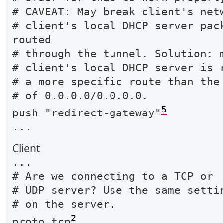
# CAVEAT: May break client's net
# client's local DHCP server pac
routed
# through the tunnel. Solution: 
# client's local DHCP server is 
# a more specific route than the
# of 0.0.0.0/0.0.0.0.
5
push "redirect-gateway"
...
Client
...
# Are we connecting to a TCP or
# UDP server? Use the same setti
# on the server.
2
proto tcp