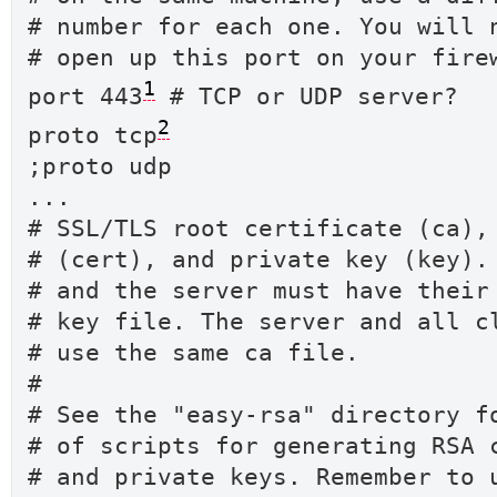
# number for each one. You will 
# open up this port on your fire
1
port 443
# TCP or UDP server?
2
proto tcp
;proto udp
...
# SSL/TLS root certificate (ca),
# (cert), and private key (key).
# and the server must have their
# key file. The server and all c
# use the same ca file.
#
# See the "easy-rsa" directory f
# of scripts for generating RSA 
# and private keys. Remember to 