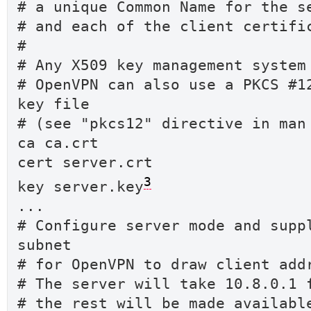
# a unique Common Name for the s
# and each of the client certifi
#
# Any X509 key management system
# OpenVPN can also use a PKCS #1
key file
# (see "pkcs12" directive in man
ca ca.crt
cert server.crt
3
key server.key
...
# Configure server mode and supp
subnet
# for OpenVPN to draw client add
# The server will take 10.8.0.1 
# the rest will be made availabl