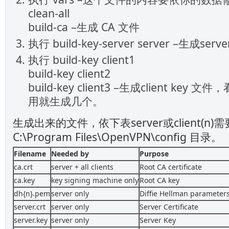
clean-all
build-ca –生成 CA 文件
执行 build-key-server server –生成serv
执行 build-key client1
build-key client2
build-key client3 –生成client key 文
用就生成几个。
生成出来的文件，依下表server或client(n
C:\Program Files\OpenVPN\config 目录。
Filename
Needed by
Purpose
ca.crt
server + all clients
Root CA certificate
ca.key
key signing machine only
Root CA key
dh{n}.pem
server only
Diffie Hellman parameter
server.crt
server only
Server Certificate
server.key
server only
Server Key