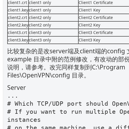
client1.crt
client1 only
Client1 Certificate
client1.key
client1 only
Client1 Key
client2.crt
client2 only
Client2 Certificate
client2.key
client2 only
Client2 Key
client3.crt
client3 only
Client3 Certificate
client3.key
client3 only
Client3 Key
比较复杂的是改server端及client端的config 
example 目录中附的范例修改，有改动的
说明，请参考。改完同样复制到C:\Program
Files\OpenVPN\config 目录。
Server
...
# Which TCP/UDP port should Open
# If you want to run multiple Op
instances
# on the same machine, use a dif