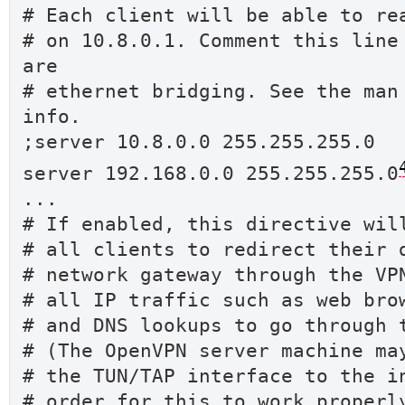
# Each client will be able to re
# on 10.8.0.1. Comment this line
are
# ethernet bridging. See the man
info.
;server 10.8.0.0 255.255.255.0
server 192.168.0.0 255.255.255.0
...
# If enabled, this directive wil
# all clients to redirect their 
# network gateway through the VP
# all IP traffic such as web bro
# and DNS lookups to go through 
# (The OpenVPN server machine ma
# the TUN/TAP interface to the i
# order for this to work properl