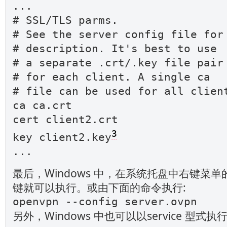
...
# SSL/TLS parms.
# See the server config file for
# description. It's best to use
# a separate .crt/.key file pair
# for each client. A single ca
# file can be used for all clien
ca ca.crt
cert client2.crt
3
key client2.key
...
最后，Windows 中，在系统托盘中右键菜单的c
键就可以执行。或由下面的命令执行:
openvpn --config server.ovpn
另外，Windows 中也可以以service 型式执