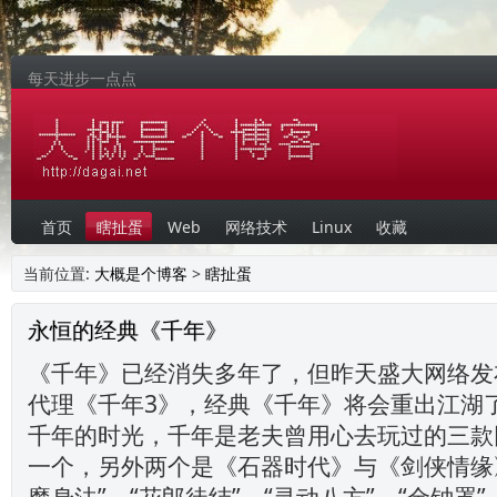
每天进步一点点
首页
瞎扯蛋
Web
网络技术
Linux
收藏
当前位置:
大概是个博客
>
瞎扯蛋
永恒的经典《千年》
《千年》已经消失多年了，但昨天盛大网络发
代理《千年3》，经典《千年》将会重出江湖
千年的时光，千年是老夫曾用心去玩过的三款
一个，另外两个是《石器时代》与《剑侠情缘》
魔身法”，“花郎徒结”，“灵动八方”，“金钟罩”，