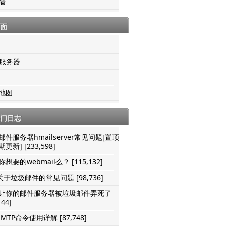
墙
面
S服务器
地图
门日志
邮件服务器hmailserver常见问题[置顶-
更新] [233,598]
想要的webmail么？ [115,132]
关于垃圾邮件的常见问题 [98,736]
让你的邮件服务器被垃圾邮件弄死了
144]
SMTP命令使用详解 [87,748]