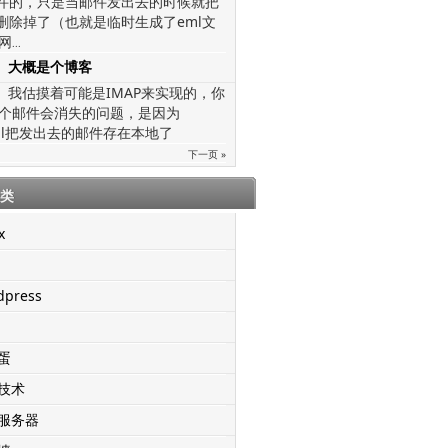
文件的，只是当邮件发出去的时候就把
给删除掉了（也就是临时生成了eml文
网
...
大概是个博客
我估摸着可能是IMAP来实现的，你
个邮件会消失的问题，是因为
mail把发出去的邮件存在本地了
下一页 »
类
x
dpress
蛋
技术
服务器