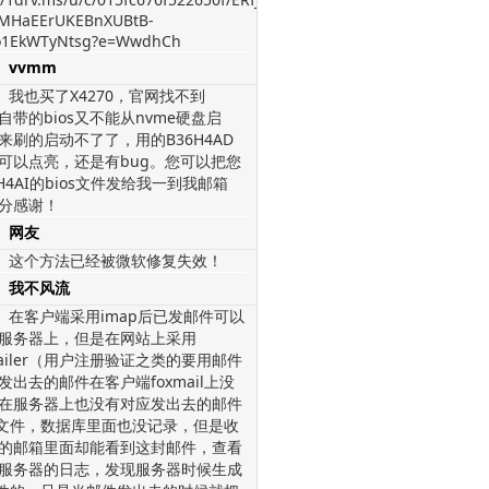
MHaEErUKEBnXUBtB-
1EkWTyNtsg?e=WwdhCh
vvmm
我也买了X4270，官网找不到
，自带的bios又不能从nvme硬盘启
来刷的启动不了了，用的B36H4AD
os可以点亮，还是有bug。您可以把您
H4AI的bios文件发给我一到我邮箱
分感谢！
网友
这个方法已经被微软修复失效！
我不风流
在客户端采用imap后已发邮件可以
服务器上，但是在网站上采用
mailer（用户注册验证之类的要用邮件
发出去的邮件在客户端foxmail上没
在服务器上也没有对应发出去的邮件
l文件，数据库里面也没记录，但是收
的邮箱里面却能看到这封邮件，查看
服务器的日志，发现服务器时候生成