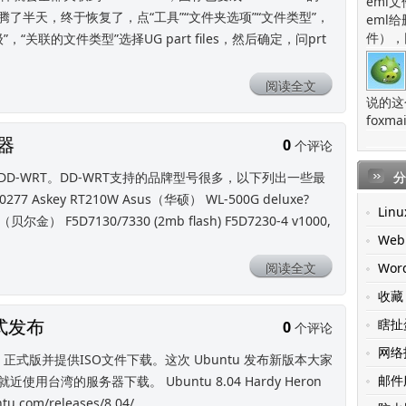
eml
了半天，终于恢复了，点“工具”“文件夹选项”“文件类型”，
eml
件），
，“关联的文件类型”选择UG part files，然后确定，问prt
阅读全文
说的这
fox
器
0
个评论
D-WRT。DD-WRT支持的品牌型号很多，以下列出一些最
分
77 Askey RT210W Asus（华硕） WL-500G deluxe?
Linu
（贝尔金） F5D7130/7330 (2mb flash) F5D7230-4 v1000,
Web
阅读全文
Wor
收藏
n正式发布
瞎扯
0
个评论
网络
04 正式版并提供ISO文件下载。这次 Ubuntu 发布新版本大家
邮件
台湾的服务器下载。 Ubuntu 8.04 Hardy Heron
u.com/releases/8.04/