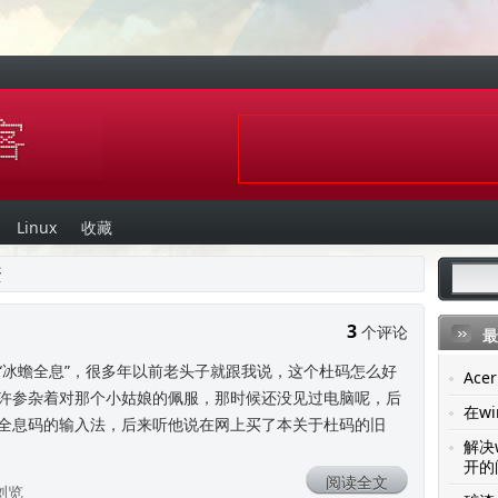
Linux
收藏
蛋
3
个评论
最
有个“冰蟾全息”，很多年以前老头子就跟我说，这个杜码怎么好
Ac
许参杂着对那个小姑娘的佩服，那时候还没见过电脑呢，后
在wi
全息码的输入法，后来听他说在网上买了本关于杜码的旧
解决
开的
阅读全文
4浏览