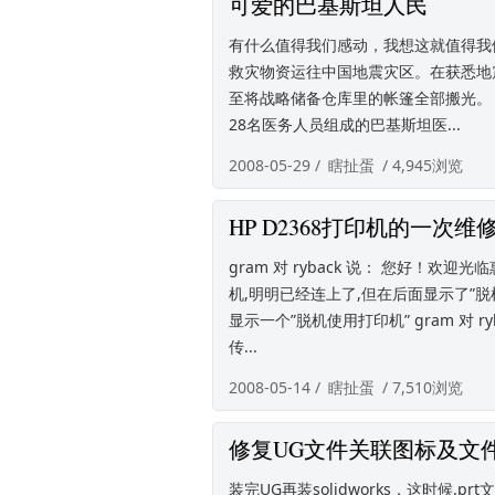
可爱的巴基斯坦人民
有什么值得我们感动，我想这就值得我
救灾物资运往中国地震灾区。在获悉地震
至将战略储备仓库里的帐篷全部搬光。 
28名医务人员组成的巴基斯坦医...
2008-05-29 /
瞎扯蛋
/ 4,945浏览
HP D2368打印机的一次维
gram 对 ryback 说： 您好！欢迎光临
机,明明已经连上了,但在后面显示了”脱机”
显示一个”脱机使用打印机” gram 对 ryb
传...
2008-05-14 /
瞎扯蛋
/ 7,510浏览
修复UG文件关联图标及文
装完UG再装solidworks，这时候.prt