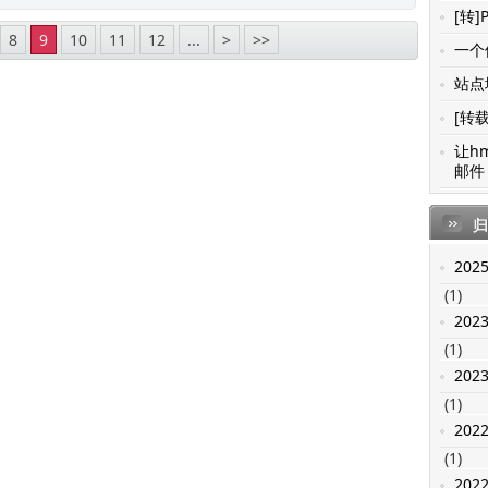
[转]
8
9
10
11
12
...
>
>>
一个值
站点地
[转载
让h
邮件 
归
202
(1)
202
(1)
202
(1)
202
(1)
202