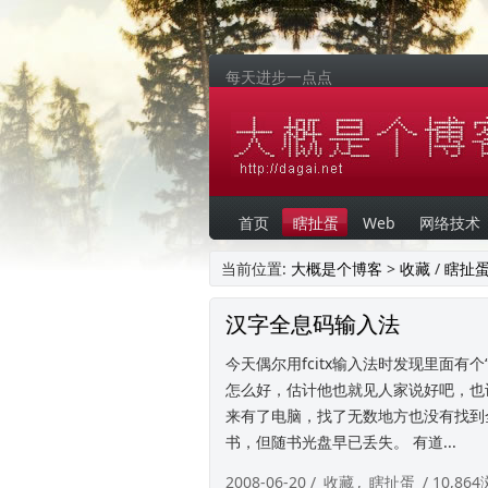
每天进步一点点
首页
瞎扯蛋
Web
网络技术
当前位置:
大概是个博客
>
收藏
/
瞎扯
汉字全息码输入法
今天偶尔用fcitx输入法时发现里面
怎么好，估计他也就见人家说好吧，也
来有了电脑，找了无数地方也没有找到
书，但随书光盘早已丢失。 有道...
2008-06-20 /
收藏
,
瞎扯蛋
/ 10,86