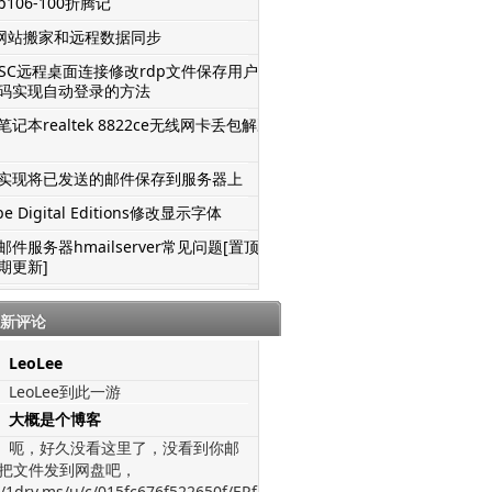
106-100折腾记
S网站搬家和远程数据同步
TSC远程桌面连接修改rdp文件保存用户名
码实现自动登录的方法
记本realtek 8822ce无线网卡丢包解决
实现将已发送的邮件保存到服务器上
be Digital Editions修改显示字体
邮件服务器hmailserver常见问题[置顶-
期更新]
新评论
LeoLee
LeoLee到此一游
大概是个博客
呃，好久没看这里了，没看到你邮
把文件发到网盘吧，
//1drv.ms/u/c/015fc676f522650f/ERfJWGVz-