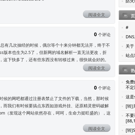
防火
阅读全文
页
#
0
个评论
DN
，每天总有几次抽经的时候，偶尔等个十来分钟都无法开，终于不
关于
ess版本也生为2.5了，但新网的域名解析一直无法更改，折
站点
，这下快多了，还有些东西没有转移过来，很快就会好的。
阅读全文
热
免费
0
不定期
个评论
这是你
时候的网吧都通过注册表禁止了文件的下载，当然，那时候
了，而我们有时候要搞点东西如游戏外挂、还原精灵密码破解
[转]
.com（发现这个网站依然存在，呵呵，生命力挺旺盛的），这
不要
[88,
阅读全文
[转]