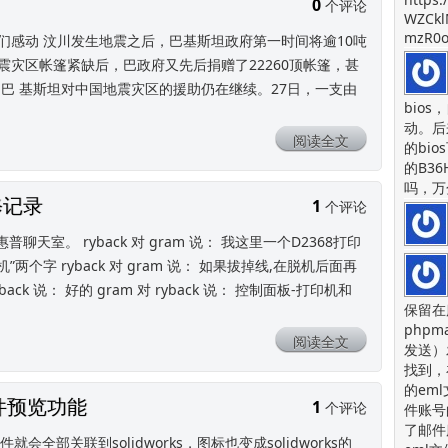
0
个评论
WZCkl
mzR0o
们感动 汶川发生地震之后，巴基斯坦政府第一时间将逾10吨
灾区帐篷紧缺后，巴政府又先后捐赠了22260顶帐篷，甚
巴 基斯坦对中国地震灾区的援助仍在继续。27日，一支由
bios
动。后
阅读全文
的bi
的B36
吗，万
修记录
1
个评论
惠普聊天室。 ryback 对 gram 说： 我这里一个D2368打印
两个字 ryback 对 gram 说： 如果拔掉线,在脱机后面再
ack 说： 好的 gram 对 ryback 说： 控制面板-打印机和
保留在
php
阅读全文
发送）
找到，
的em
件预览功能
1
个评论
件账号
了邮件
文件就会全部关联到solidworks，图标也变成solidworks的